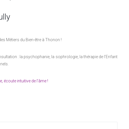
lly
 des Métiers du Bien-être à Thonon !
onsultation : la psychophanie, la sophrologie, la thérapie de l’Enfant
nnels.
écoute intuitive de l’âme !